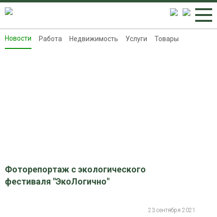
Новости
Работа
Недвижимость
Услуги
Товары
Новости
Работа
Недвижимость
Услуги
Товары
Контакты
Реклама на 8313.ru
Фоторепортаж с экологического
фестиваля "ЭкоЛогично"
23 сентября 2021