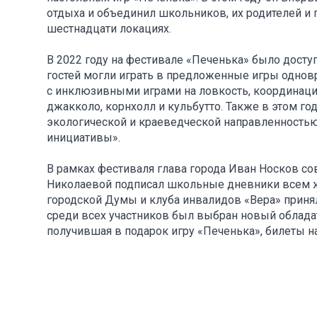
отдыха и объединил школьников, их родителей и 
шестнадцати локациях.
В 2022 году на фестивале «Печенька» было доступ
гостей могли играть в предложенные игры одновр
с инклюзивными играми на ловкость, координацию
джакколо, корнхолл и кульбутто. Также в этом г
экологической и краеведческой направленность
инициативы».
В рамках фестиваля глава города Иван Носков с
Николаевой подписал школьные дневники всем ж
городской Думы и клуба инвалидов «Вера» принял
среди всех участников был выбран новый обладат
получившая в подарок игру «Печенька», билеты н