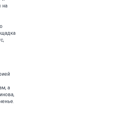
 на
о
лощадка
с,
рией
м, а
инова,
ченье.