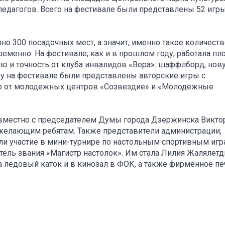
педагогов. Всего на фестивале были представлены 52 игры
но 300 посадочных мест, а значит, именно такое количеств
еменно. На фестивале, как и в прошлом году, работала п
 и точность от клуба инвалидов «Вера»: шаффлборд, нову
оду на фестивале были представлены авторские игры с
ю от молодежных центров «Созвездие» и «Молодежные
овместно с председателем Думы города Дзержинска Викто
елающим ребятам. Также представители администрации,
и участие в мини-турнире по настольным спортивным игра
ель звания «Магистр настолок». Им стала Лилия Жалялетд
а ледовый каток и в кинозал в ФОК, а также фирменное пе