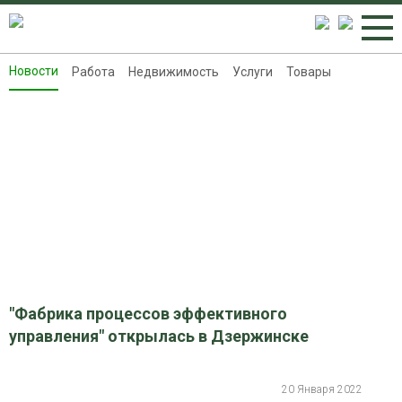
Новости
Работа
Недвижимость
Услуги
Товары
Новости
Работа
Недвижимость
Услуги
Товары
Контакты
Реклама на 8313.ru
"Фабрика процессов эффективного
управления" открылась в Дзержинске
20 Января 2022