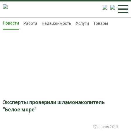
Новости
Работа
Недвижимость
Услуги
Товары
Новости
Работа
Недвижимость
Услуги
Товары
Контакты
Реклама на 8313.ru
Эксперты проверили шламонакопитель
"Белое море"
17 апреля 2019