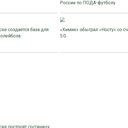
России по ПОДА-футболу
ке создаётся база для
«Химик» обыграл «Носту» со с
волейбола
5:0
ке построят гостиницу