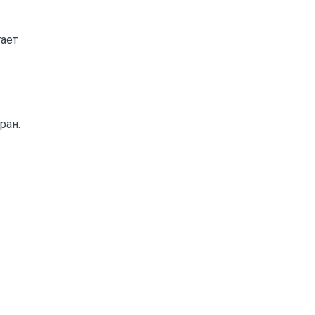
гает
ран.