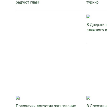
радуют глаз!
турнир
В Дзержинс
пляжного 
Подрядчик допустил затягивание
В Дзержинс