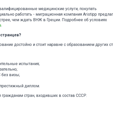
квалифицированные медицинские услуги, покупать
иально работать - миграционная компания Aristipp предла
трее, чем ждать ВНЖ в Греции. Подробнее об условиях
е
.
остранцев?
вание достойно и стоит наравне с образованием других ст
ительные испытания;
зательно;
 без визы;
 престижный диплом.
м гражданам стран, входивших в состав СССР.