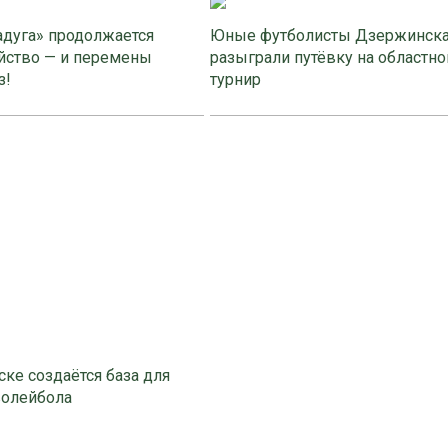
адуга» продолжается
Юные футболисты Дзержинск
йство — и перемены
разыграли путёвку на областно
з!
турнир
ке создаётся база для
волейбола