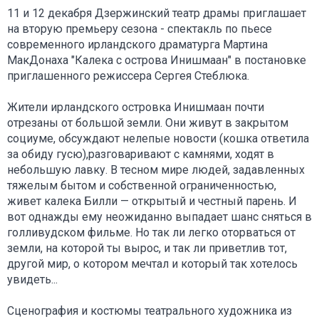
11 и 12 декабря Дзержинский театр драмы приглашает
на вторую премьеру сезона - спектакль по пьесе
современного ирландского драматурга Мартина
МакДонаха "Калека с острова Инишмаан" в постановке
приглашенного режиссера Сергея Стеблюка.
Жители ирландского островка Инишмаан почти
отрезаны от большой земли. Они живут в закрытом
социуме, обсуждают нелепые новости (кошка ответила
за обиду гусю),разговаривают с камнями, ходят в
небольшую лавку. В тесном мире людей, задавленных
тяжелым бытом и собственной ограниченностью,
живет калека Билли — открытый и честный парень. И
вот однажды ему неожиданно выпадает шанс сняться в
голливудском фильме. Но так ли легко оторваться от
земли, на которой ты вырос, и так ли приветлив тот,
другой мир, о котором мечтал и который так хотелось
увидеть...
Сценография и костюмы театрального художника из