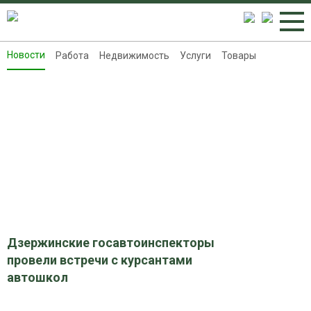
Новости
Работа
Недвижимость
Услуги
Товары
Новости
Работа
Недвижимость
Услуги
Товары
Контакты
Реклама на 8313.ru
Дзержинские госавтоинспекторы
провели встречи с курсантами
автошкол