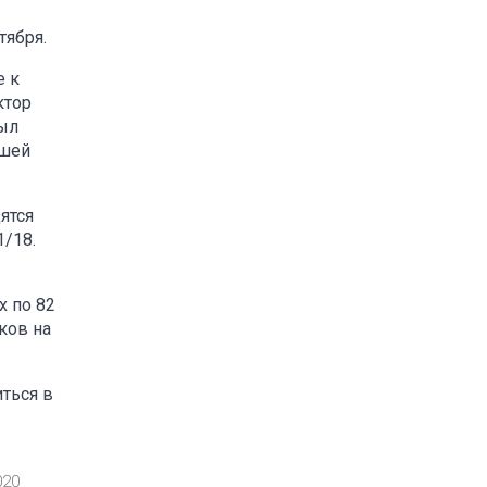
тября.
е к
ктор
был
вшей
ятся
1/18.
х по 82
ков на
ться в
020