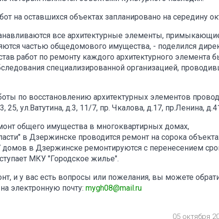
от на оставшихся объектах запланировано на середину ок
танавливаются все архитектурные элементы, примыкающи
вляются частью общедомового имущества, - поделился дире
тав работ по ремонту каждого архитектурного элемента 
обследования специализированной организацией, проводи
аботы по восстановлению архитектурных элементов провод
3, 25, ул.Ватутина, д.3, 11/7, пр. Чкалова, д.17, пр.Ленина, д.4
емонт общего имущества в многоквартирных домах,
асти" в Дзержинске проводится ремонт на сорока объекта
7 домов в Дзержинске ремонтируются с перенесением сро
ступает МКУ "Городское жилье".
т, и у вас есть вопросы или пожелания, вы можете обрати
 на электронную почту:
mygh08@mail.ru
05 октября 2