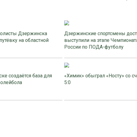
олисты Дзержинска
Дзержинские спортсмены дос
путёвку на областной
выступили на этапе Чемпионат
России по ПОДА-футболу
ке создаётся база для
«Химик» обыграл «Носту» со с
волейбола
5:0