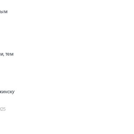
ным
и, тем
жинску
025