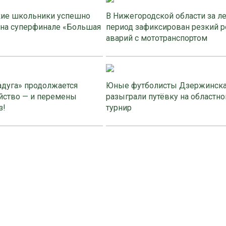
ие школьники успешно
В Нижегородской области за л
 на суперфинале «Большая
период зафиксирован резкий р
аварий с мототранспортом
адуга» продолжается
Юные футболисты Дзержинск
йство — и перемены
разыграли путёвку на областно
з!
турнир