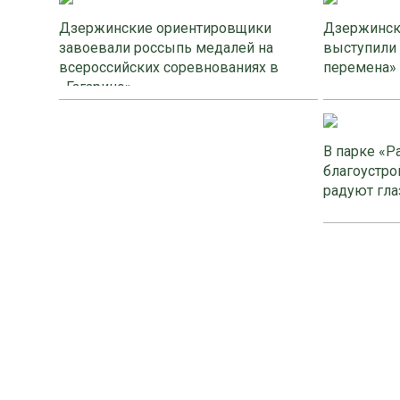
Дзержинские ориентировщики
Дзержинск
завоевали россыпь медалей на
выступили
всероссийских соревнованиях в
перемена»
«Гагарино»
В парке «Р
благоустро
радуют гла