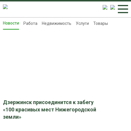
Новости
Работа
Недвижимость
Услуги
Товары
Новости
Работа
Недвижимость
Услуги
Товары
Контакты
Реклама на 8313.ru
Дзержинск присоединится к забегу
«100 красивых мест Нижегородской
земли»