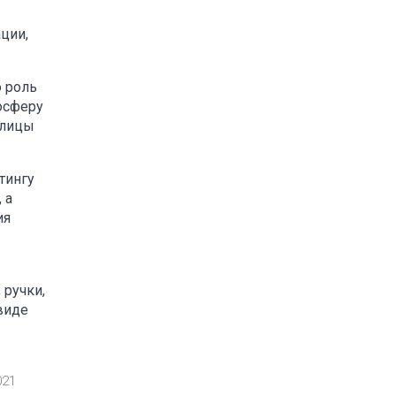
ции,
ю роль
осферу
олицы
тингу
 а
ия
 ручки,
виде
021