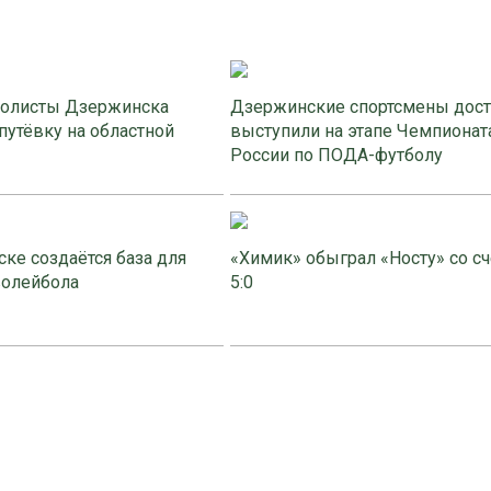
олисты Дзержинска
Дзержинские спортсмены дос
путёвку на областной
выступили на этапе Чемпионат
России по ПОДА-футболу
ке создаётся база для
«Химик» обыграл «Носту» со с
волейбола
5:0