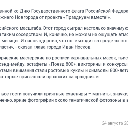
ченной ко Дню Государственного флага Российской Федера
жнего Новгорода от проекта «Празднуем вместе!».
сийского масштаба. Этот город сыграл настолько значиму
 таким соседством. И, конечно, не можем не ощущать атм
и месяцы. И очень здорово, что он выходит за пределы ст
асти», - сказал глава города Иван Носков.
орческие мастерские по росписи карнавальных масок, твис
хэнд-мейду, эстафеты «Поезд 800», викторины и конкурсы,
тами внимания стали ростовые куклы и символы 800-лет
 которые приглашали прохожих на праздник и
все гости получили приятные сувениры – магниты, значки,
нечно, яркие фотографии около тематической фотозоны в 
24 августа 2