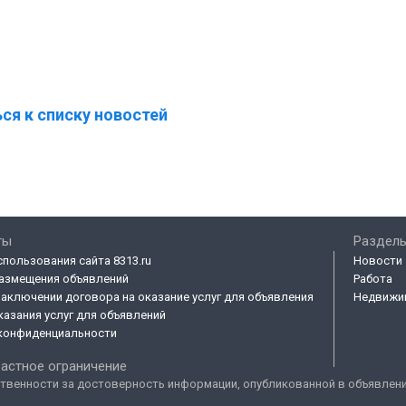
ся к списку новостей
ты
Разделы
спользования сайта 8313.ru
Новости
азмещения объявлений
Работа
заключении договора на оказание услуг для объявления
Недвижи
казания услуг для объявлений
конфиденциальности
астное ограничение
твенности за достоверность информации, опубликованной в объявлениях