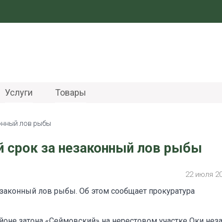
Услуги
Товары
онный лов рыбы
 срок за незаконный лов рыбы
22 июля 2
законный лов рыбы. Об этом сообщает прокуратура
 районе затона «Сеймовский» на нерестовом участке Оки нез