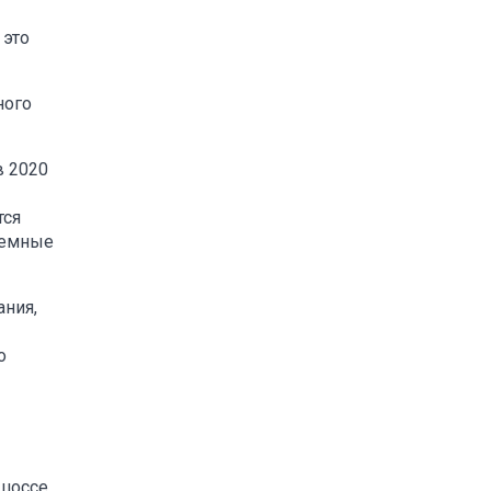
 это
ного
в 2020
тся
земные
ния,
о
 шоссе