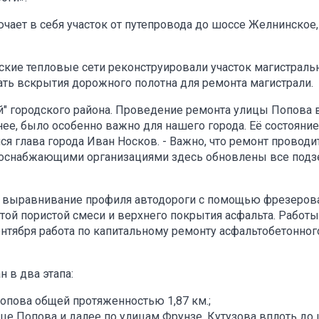
чает в себя участок от путепровода до шоссе Желнинское,
ские тепловые сети реконструировали участок магистраль
ть вскрытия дорожного полотна для ремонта магистрали.
ей" городского района. Проведение ремонта улицы Попова 
анее, было особенно важно для нашего города. Её состояние
ся глава города Иван Носков. - Важно, что ремонт проводи
рсоснабжающими организациями здесь обновлены все под
выравнивание профиля автодороги с помощью фрезерова
той пористой смеси и верхнего покрытия асфальта. Работы
ентября работа по капитальному ремонту асфальтобетонног
 в два этапа:
опова общей протяженностью 1,87 км.;
ице Попова и далее по улицам Фрунзе, Кутузова вплоть до