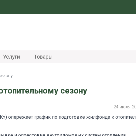
Услуги
Товары
сезону
отопительному сезону
24 июля 2
») опережает график по подготовке жилфонда к отопите
мывке и опрессовке внутридомовых систем отопления