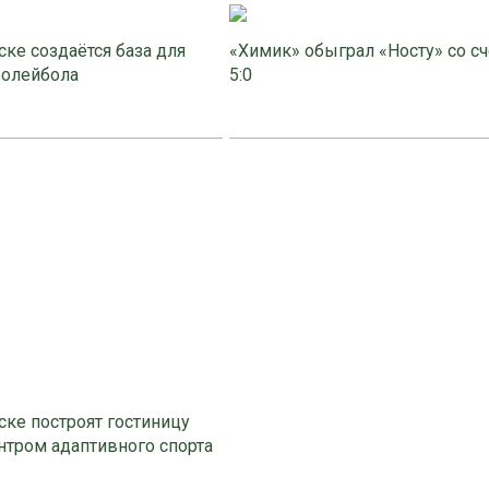
ке создаётся база для
«Химик» обыграл «Носту» со с
волейбола
5:0
ке построят гостиницу
нтром адаптивного спорта