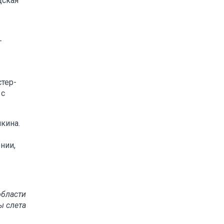
дская
–
стер-
 с
кина.
нии,
области
ы слета