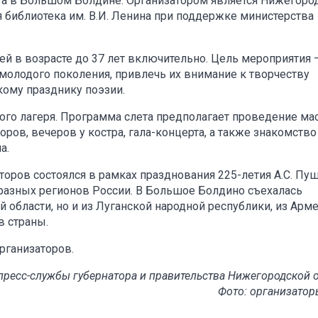
ста в Большом Болдине. Организатором является Нижегоро
я библиотека им. В.И. Ленина при поддержке министерства
ей в возрасте до 37 лет включительно. Цель мероприятия 
молодого поколения, привлечь их внимание к творчеству
ому празднику поэзии.
ого лагеря. Программа слета предполагает проведение ма
ров, вечеров у костра, гала-концерта, а также знакомство
а.
торов состоялся в рамках празднования 225-летия А.С. Пуш
 разных регионов России. В Большое Болдино съехалась
области, но и из Луганской народной республики, из Арме
в страны.
рганизаторов.
ресс-службы губернатора и правительства Нижегородской 
Фото: организатор