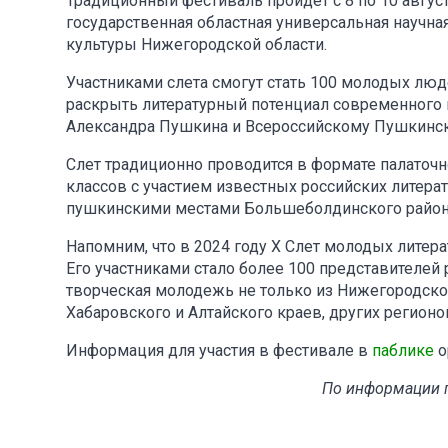
Традиционный фестиваль пройдет с 8 по 10 авгу
государственная областная универсальная научна
культуры Нижегородской области.
Участниками слета смогут стать 100 молодых люд
раскрыть литературный потенциал современного 
Александра Пушкина и Всероссийскому Пушкинск
Слет традиционно проводится в формате палаточн
классов с участием известных российских литерато
пушкинскими местами Большеболдинского район
Напомним, что в 2024 году X Слет молодых литера
Его участниками стало более 100 представителей
творческая молодежь не только из Нижегородской 
Хабаровского и Алтайского краев, других регионо
Информация для участия в фестивале в
паблике
о
По информации п