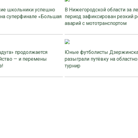
ие школьники успешно
В Нижегородской области за л
 на суперфинале «Большая
период зафиксирован резкий р
аварий с мототранспортом
адуга» продолжается
Юные футболисты Дзержинск
йство — и перемены
разыграли путёвку на областно
з!
турнир