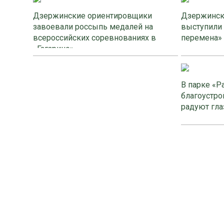
Дзержинские ориентировщики
Дзержинск
завоевали россыпь медалей на
выступили
всероссийских соревнованиях в
перемена»
«Гагарино»
В парке «Р
благоустро
радуют гла