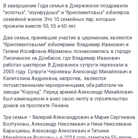
В завершение Года семьи в Дзержинске поздравили
"золотых", "изумрудных" и "бриллиантовых" юбиляров
семейной жизни. Это 10 семейных пар, которые
прожили вместе 50, 55 и 60 лет.
Две семьи, принявшие участие в церемонии, являются
"бриллиантовыми" юбилярами. Владимир Иванович и
Галина Иосифовна Абрамовы познакомились в городе
Лисичанске на Донбассе, где Владимир Иванович
работал шахтером. В Дзержинск супруги переехали в
2005 году. Супруги Черняевы Александр Михайлович и
Капитолина Андреевна, напротив, являются
потомственными чернореченцами, оба работали на
заводе "Корунд". Перед армией Александр Михайлович
был каменщиком и внес свою лепту в строительство
домов на проспекте Ленина.
Три семьи – Валерий Александрович и Мария Сергеевна
Болтуновы, Александр Николаевич и Нина Николаевна
Барышевы, Александр Алексеевич и Татьяна
Михайловна Волковы – в 2024 году отметили 55-летие