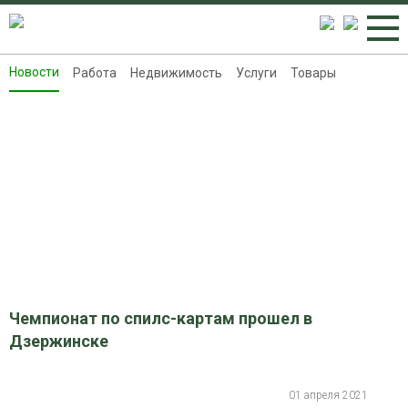
Новости
Работа
Недвижимость
Услуги
Товары
Новости
Работа
Недвижимость
Услуги
Товары
Контакты
Реклама на 8313.ru
Чемпионат по спилс-картам прошел в
Дзержинске
01 апреля 2021