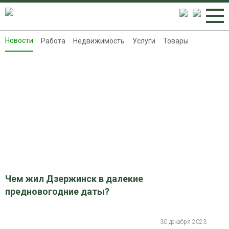
Новости
Работа
Недвижимость
Услуги
Товары
Новости
Работа
Недвижимость
Услуги
Товары
Контакты
Реклама на 8313.ru
Чем жил Дзержинск в далекие
предновогодние даты?
30 декабря 2023