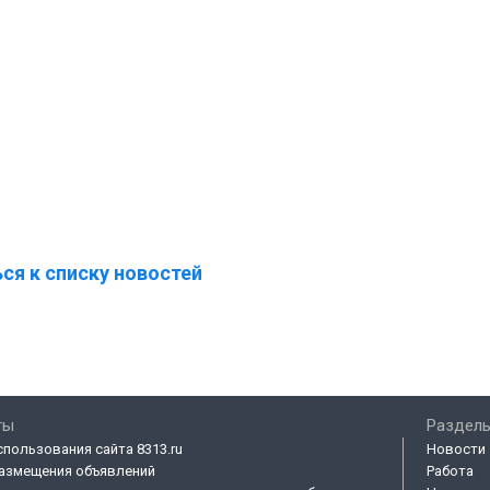
ся к списку новостей
ты
Разделы
спользования сайта 8313.ru
Новости
азмещения объявлений
Работа