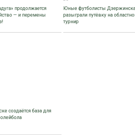
адуга» продолжается
Юные футболисты Дзержинск
йство — и перемены
разыграли путёвку на областно
з!
турнир
ке создаётся база для
волейбола