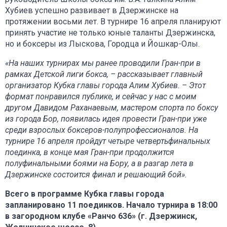
Хубиев успешно развивает в Дзержинске на
протяжении восьми лет. В турнире 16 апреля планируют
принять участие не только юные таланты Дзержинска,
но и боксеры из Лыскова, Городца и Йошкар-Олы.
«На наших турнирах мы ранее проводили Гран-при в
рамках Детской лиги бокса, – рассказывает главный
организатор Кубка главы города Алим Хубиев. – Этот
формат понравился публике, и сейчас у нас с моим
другом Давидом Раханаевым, мастером спорта по боксу
из города Бор, появилась идея провести Гран-при уже
среди взрослых боксеров-полупрофессионалов. На
турнире 16 апреля пройдут четыре четвертьфинальных
поединка, в конце мая Гран-при продолжится
полуфинальными боями на Бору, а в разгар лета в
Дзержинске состоится финал и решающий бой».
Всего в программе Кубка главы города
запланировано 11 поединков. Начало турнира в 18:00
в загородном клубе «Ранчо 636» (г. Дзержинск,