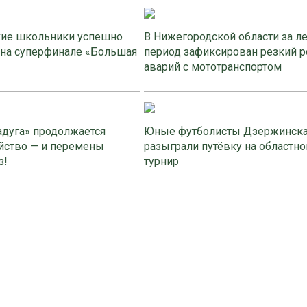
ие школьники успешно
В Нижегородской области за л
 на суперфинале «Большая
период зафиксирован резкий р
аварий с мототранспортом
адуга» продолжается
Юные футболисты Дзержинск
йство — и перемены
разыграли путёвку на областно
з!
турнир