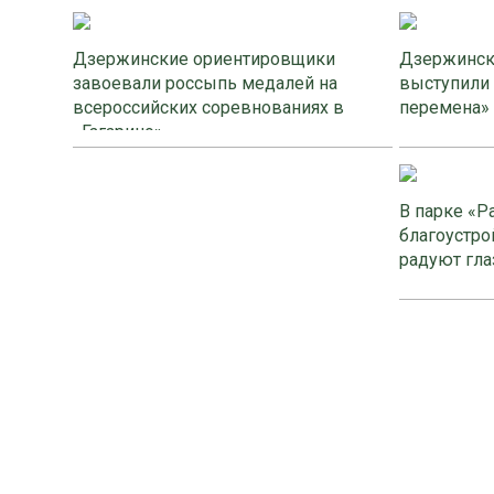
Дзержинские ориентировщики
Дзержинск
завоевали россыпь медалей на
выступили
всероссийских соревнованиях в
перемена»
«Гагарино»
В парке «Р
благоустро
радуют гла