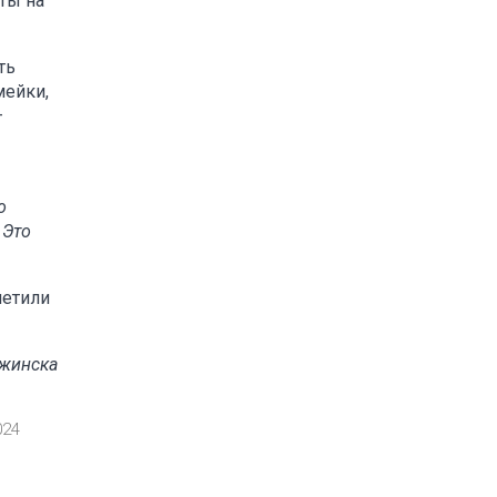
ты на
ть
мейки,
–
,
о
 Это
метили
ржинска
024