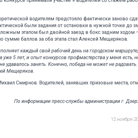
 В конкурсе принимали участие 9 водителей со стажем рабо
еоретической водителям предстояло фактически заново сда
тической были задания от остановки в нужной точке до з
сложным этапом был двойной заезд в бокс задним ходом 
по сумме баллов за оба этапа стал Алексей Мещеряков.
выполняет каждый свой рабочий день на городском маршруте
 уже 5 лет, и опыт конкурсов профмастерства у меня есть, н
е удавалось занять. Конечно, победа не может не радовать.
сей Мещеряков.
Михаил Смирнов. Водителей, занявших призовые места, от
По информации пресс-службы администрации г. Дзе
12 ноября 2