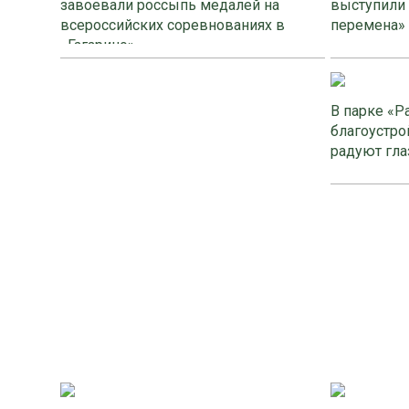
завоевали россыпь медалей на
выступили
всероссийских соревнованиях в
перемена»
«Гагарино»
В парке «Р
благоустро
радуют гла