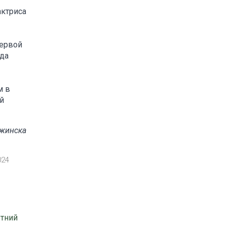
актриса
первой
ода
м в
й
ржинска
024
етний