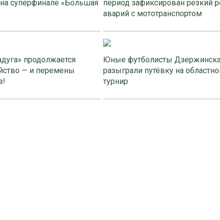
 на суперфинале «Большая
период зафиксирован резкий р
аварий с мототранспортом
адуга» продолжается
Юные футболисты Дзержинск
йство — и перемены
разыграли путёвку на областно
з!
турнир