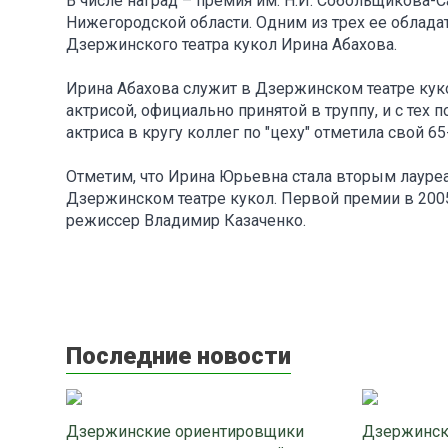
В числе наград – премия им. Н.И. Собольщикова-С
Нижегородской области. Одним из трех ее облада
Дзержинского театра кукол Ирина Абахова.
Ирина Абахова служит в Дзержинском театре куко
актрисой, официально принятой в труппу, и с тех 
актриса в кругу коллег по "цеху" отметила свой 6
Отметим, что Ирина Юрьевна стала вторым лауре
Дзержинском театре кукол. Первой премии в 2005
режиссер Владимир Казаченко.
Последние новости
Дзержинские ориентировщики
Дзержинск