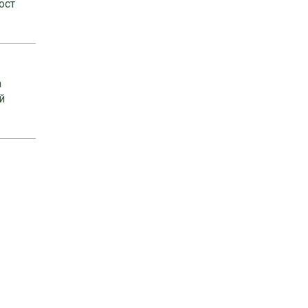
ост
а
й