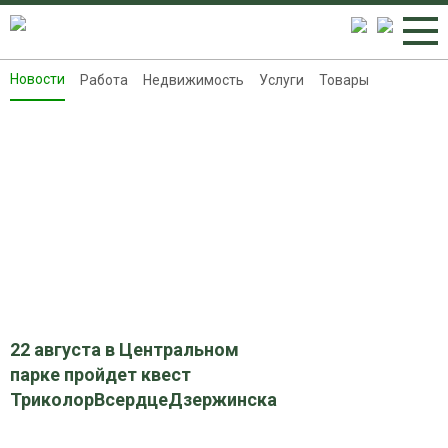
Новости
Работа
Недвижимость
Услуги
Товары
Новости
Работа
Недвижимость
Услуги
Товары
Контакты
Реклама на 8313.ru
22 августа в Центральном
парке пройдет квест
ТриколорВсердцеДзержинска