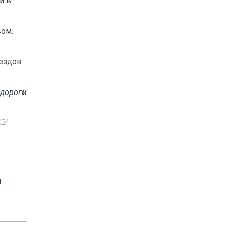
и в
вом.
ездов
 дороги
024
я