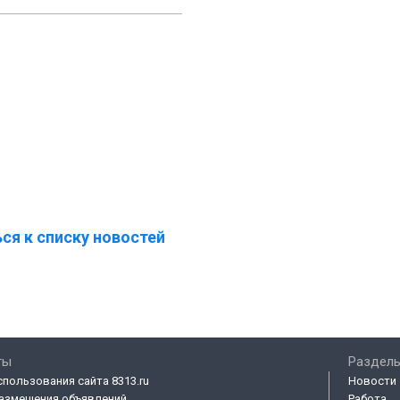
ся к списку новостей
ты
Разделы
спользования сайта 8313.ru
Новости
азмещения объявлений
Работа