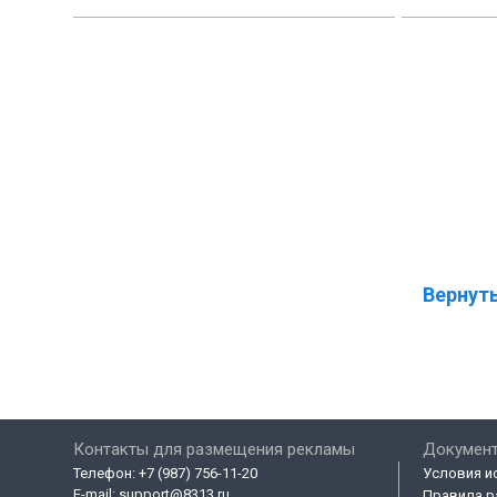
Вернуть
Контакты для размещения рекламы
Докумен
Телефон:
+7 (987) 756-11-20
Условия и
E-mail:
support@8313.ru
Правила р