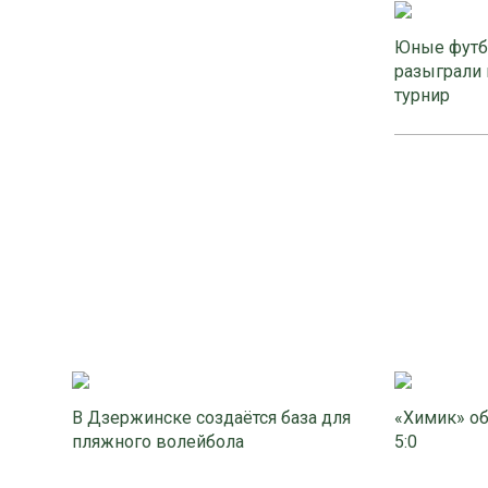
Юные футб
разыграли 
турнир
В Дзержинске создаётся база для
«Химик» об
пляжного волейбола
5:0