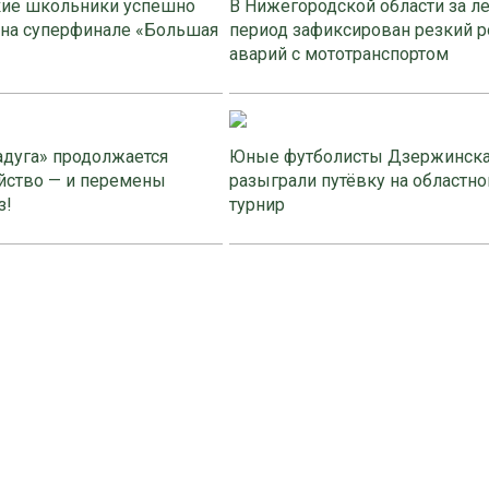
ие школьники успешно
В Нижегородской области за л
 на суперфинале «Большая
период зафиксирован резкий р
аварий с мототранспортом
адуга» продолжается
Юные футболисты Дзержинск
йство — и перемены
разыграли путёвку на областно
з!
турнир