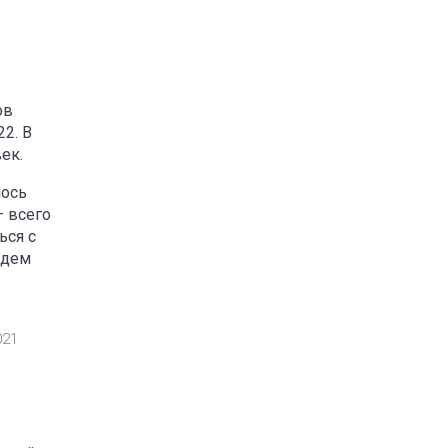
ов
2. В
ек.
лось
– всего
ься с
ждем
021