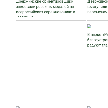
Дзержинские ориентировщики
Дзержинск
завоевали россыпь медалей на
выступили
всероссийских соревнованиях в
перемена»
«Гагарино»
В парке «Р
благоустро
радуют гла