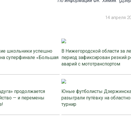
По информации ФК "Химик" (Дзе
14 апреля 2
ие школьники успешно
В Нижегородской области за л
 на суперфинале «Большая
период зафиксирован резкий р
аварий с мототранспортом
адуга» продолжается
Юные футболисты Дзержинск
йство — и перемены
разыграли путёвку на областно
з!
турнир