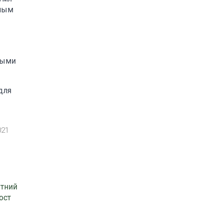
рным
ными
для
021
етний
ост