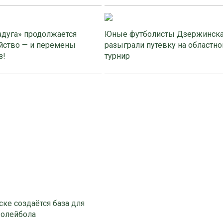
адуга» продолжается
Юные футболисты Дзержинск
йство — и перемены
разыграли путёвку на областно
з!
турнир
ке создаётся база для
волейбола