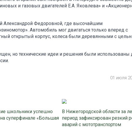
новых и газовых двигателей Е.А. Яковлева» и «Акционе
гой Александрой Федоровной, где высочайшим
зиномотор». Автомобиль мог двигаться только вперед с
тный открытый корпус, колеса были деревянными с цель
ущен, но технические идеи и решения были использованы 
сии.
01 июля 2
ие школьники успешно
В Нижегородской области за л
 на суперфинале «Большая
период зафиксирован резкий р
аварий с мототранспортом