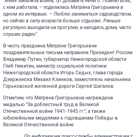
"Меня закалила война, тут добавить нечего. Помню всех,
с кем работала, – поделилась Матрёна Григорьевна в
одном из интервью. – Люблю заниматься садоводством,
но сейчас в силу возраста больше отдыхаю. Раньше
регулярно выходила на прогулки, а находясь дома, часто
слушаю радио".
В честь праздника Матрёне Григорьевне
поздравительные письма направили Президент России
Владимир Путин, губернатор Нижегородской области
Глеб Никитин, министр социальной политики
Нижегородской области Игорь Седых, глава города
Дзержинска Михаил Клинков, заместитель начальника
Горьковской железной дороги Сергей Шагалов.
Отметим, что Матрёна Григорьевна награждена
медалью "За доблестный труд в Великой
Отечественной войне 1941-1945 гг.", а также
юбилейными медалями к годовщинам Победы в
Великой Отечественной войне.
По информации пресс-службы администрации г.