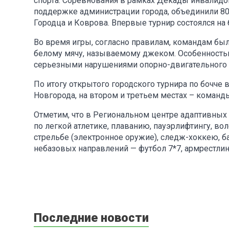
спорта. Соревнования в рамках Декады инвалидо
поддержке администрации города, объединили 80
Городца и Коврова. Впервые турнир состоялся на
Во время игры, согласно правилам, командам бы
белому мячу, называемому джеком. Особенностью 
серьезными нарушениями опорно-двигательного 
По итогу открытого городского турнира по бочче
Новгорода, на втором и третьем местах – команд
Отметим, что в Региональном центре адаптивных
по легкой атлетике, плаванию, пауэрлифтингу, вол
стрельбе (электронное оружие), следж-хоккею, ба
небазовых направлений — футбол 7*7, армрестлинг,
Последние новости