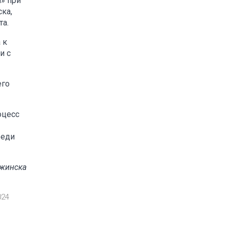
» при
ка,
та.
 к
и с
его
оцесс
реди
ржинска
024