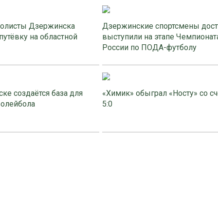
олисты Дзержинска
Дзержинские спортсмены дос
путёвку на областной
выступили на этапе Чемпионат
России по ПОДА-футболу
ке создаётся база для
«Химик» обыграл «Носту» со с
волейбола
5:0