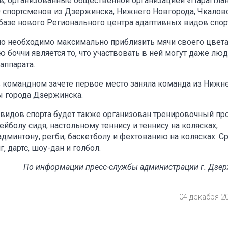
в, организованные общественной организацией «ПараПлан
 спортсменов из Дзержинска, Нижнего Новгорода, Чкаловс
 базе нового Регионального центра адаптивных видов спор
ло необходимо максимально приблизить мячи своего цвета
боччи является то, что участвовать в ней могут даже люд
аппарата.
 в командном зачете первое место заняла команда из Нижн
ы города Дзержинска.
 видов спорта будет также организован тренировочный пр
ейболу сидя, настольному теннису и теннису на колясках,
дминтону, регби, баскетболу и фехтованию на колясках. С
 дартс, шоу-дан и голбол.
По информации пресс-службы администрации г. Дзе
04 декабря 2