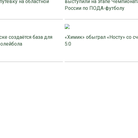
путёвку на областной
выступили на этапе Чемпионат
России по ПОДА-футболу
ке создаётся база для
«Химик» обыграл «Носту» со с
волейбола
5:0