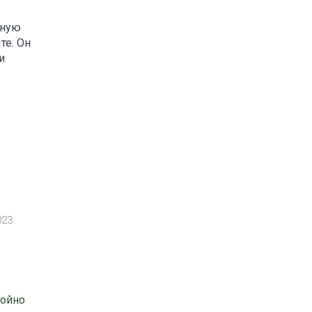
нную
те. Он
и
023
тойно