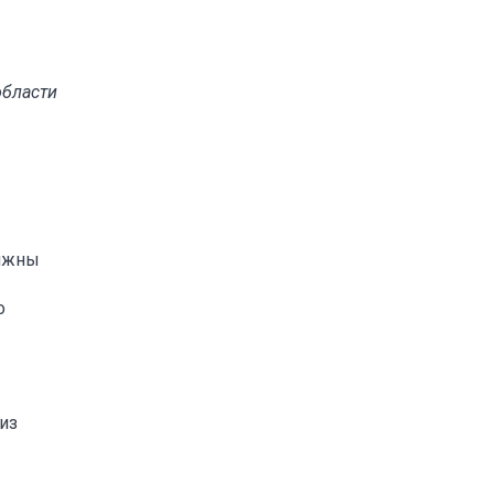
области
олжны
о
из