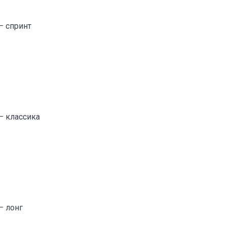
– спринт
– классика
– лонг